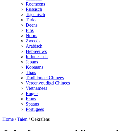
Roemeens
Russisch
Tsjechisch
Turks
Deens
Fins
Noors
Zweeds
Arabisch
Hebreeuws
Indonesisch
Japans
Koreaans
Thais
Traditioneel Chinees
Vereenvoudigd Chinees
Vietnamees
Engels
Frans
Spaans
Portugees
Home
/
Talen
/
Oekraïens