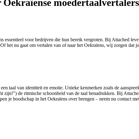
r Oekraïense moedertaalvertalers
s essentieel voor bedrijven die hun bereik vergroten. Bij Attached lev
n. Of het nu gaat om vertalen van of naar het Oekraïens, wij zorgen dat
is een taal van identiteit en emotie. Unieke kenmerken zoals de aanspr
licht zijn!”) de ritmische schoonheid van de taal benadrukken. Bij Atta
lpen je boodschap in het Oekraïens over brengen – neem nu contact me