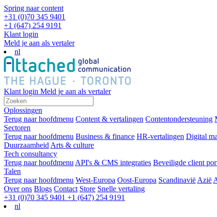
Spring naar content
+31 (0)70 345 9401
+1 (647) 254 9191
Klant login
Meld je aan als vertaler
nl
Klant login
Meld je aan als vertaler
Oplossingen
Terug naar hoofdmenu
Content & vertalingen
Contentondersteuning
Sectoren
Terug naar hoofdmenu
Business & finance
HR-vertalingen
Digital m
Duurzaamheid
Arts & culture
Tech consultancy
Terug naar hoofdmenu
API's & CMS integraties
Beveiligde client por
Talen
Terug naar hoofdmenu
West-Europa
Oost-Europa
Scandinavië
Azië
A
Over ons
Blogs
Contact
Store
Snelle vertaling
+31 (0)70 345 9401
+1 (647) 254 9191
nl