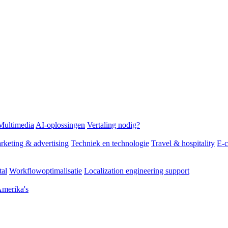
Multimedia
AI-oplossingen
Vertaling nodig?
arketing & advertising
Techniek en technologie
Travel & hospitality
E-
tal
Workflowoptimalisatie
Localization engineering support
merika's