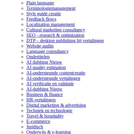
Plain language
Terminologiemanagement
Style guide creatie
Feedback flows
Localization management
Cultural marketing consultancy
SEO - research & optimization
DTP – desktop publishing bij vertalingen
Website audits
Language consultancy
Ondertitelen
AI dubbing
Nieuw
AI quality estimation
AI-ondersteunde contentcreatie
AI-ondersteunde vertalingen
AI verificatie en validatie
AI-dubbing
Nieuw
Business & finance
HR-vertalingen
Digital marketing & advertising
Techniek en technologie
Travel & hospitality
E-commerce
Juridisch
Onderwijs & e-learning