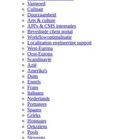
Vastgoed
Culinair
Duurzaamheid
Arts & culture
API's & CMS integraties
Beveiligde client portal
Workflowoptimalisatie
Localization engineering support
West-Europa
Oost-Europa
Scandinavië
Azië
Amerika's
Duits
Engels
Frans
Italiaans
Nederlands
Portugees
Spaans
Grieks
Hongaars
Oekraïens
Pools
Sloveens