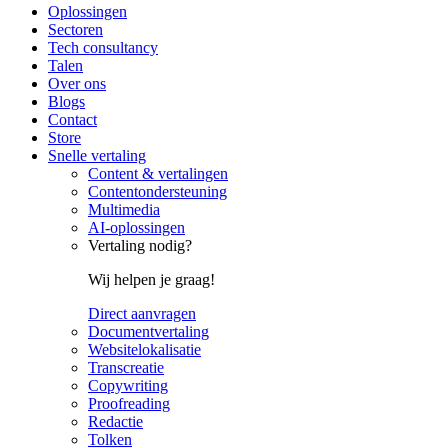
Oplossingen
Sectoren
Tech consultancy
Talen
Over ons
Blogs
Contact
Store
Snelle vertaling
Content & vertalingen
Contentondersteuning
Multimedia
AI-oplossingen
Vertaling nodig?
Wij helpen je graag!
Direct aanvragen
Documentvertaling
Websitelokalisatie
Transcreatie
Copywriting
Proofreading
Redactie
Tolken