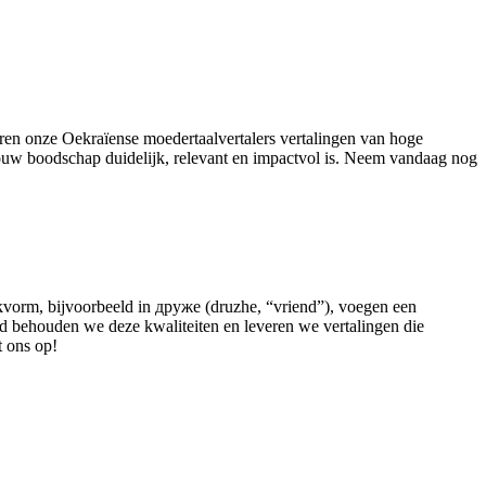
eren onze Oekraïense moedertaalvertalers vertalingen van hoge
 jouw boodschap duidelijk, relevant en impactvol is. Neem vandaag nog
eekvorm, bijvoorbeeld in друже (druzhe, “vriend”), voegen een
ched behouden we deze kwaliteiten en leveren we vertalingen die
t ons op!